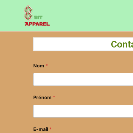
Aller
au
contenu
Cont
Nom
*
Prénom
*
E-mail
*