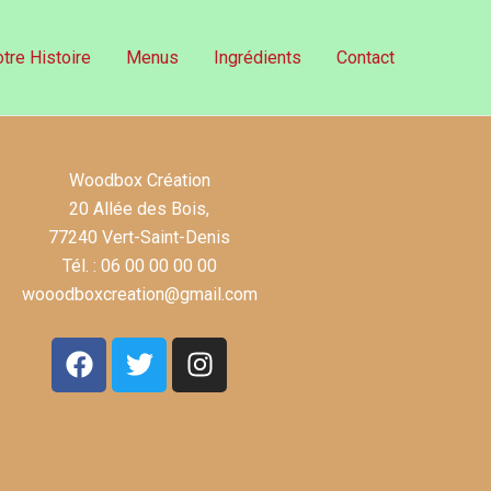
tre Histoire
Menus
Ingrédients
Contact
Woodbox Création
20 Allée des Bois,
77240 Vert-Saint-Denis
Tél. : 06 00 00 00 00
wooodboxcreation@gmail.com
F
T
I
a
w
n
c
i
s
e
t
t
b
t
a
o
e
g