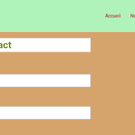
Accueil
No
act